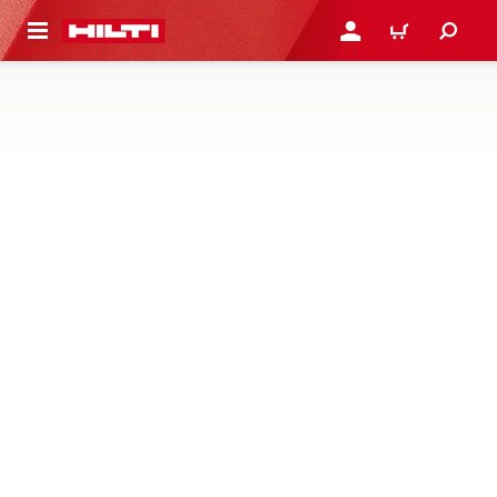
СНОВНОМУ КОНТЕНТУ
ВОЙДИТЕ В СВОЮ УЧЕ
КОРЗИНА
ПРОТИВОПОЖАРНЫЕ МАНЖЕТЫ,
ЛЕНТЫ И ОБВЯЗКИ
Противопожарная манжета для огнеупорной защиты
кабелей, труб и смешанных проходок в стандартных и
нестандартных конфигурациях полов и стен
1 Продуктов