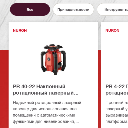
Все
Принадлежности
Инструмент
NURON
NURON
PR 40-22 Наклонный
PR 4-22
ротационный лазерный
ротацио
нивелир
уровень
Надежный ротационный лазерный
Прочный н
нивелир для использования вне
лазерный у
помещений с автоматическими
выравниван
функциями для нивелирования,
платформа 
выравнивания, построения уклонов и