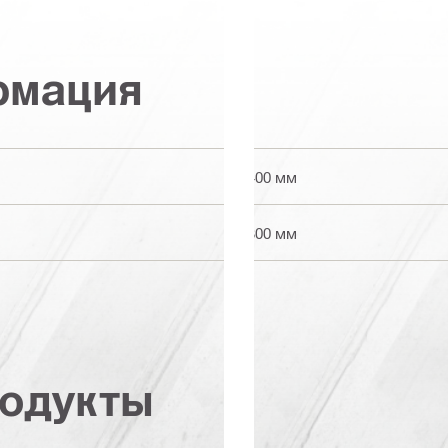
рмация
2400 мм
1300 мм
одукты