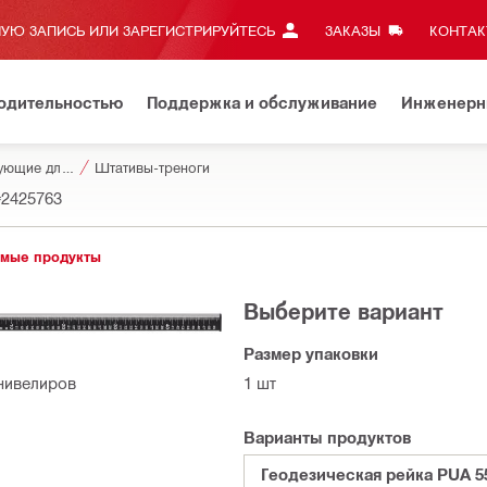
УЮ ЗАПИСЬ ИЛИ ЗАРЕГИСТРИРУЙТЕСЬ
ЗАКАЗЫ
КОНТАКТ
водительностью
Поддержка и обслуживание
Инженерн
Комплектующие для измерительных приборов и сканеров
Штативы-треноги
#2425763
мые продукты
Выберите вариант
Размер упаковки
нивелиров
1 шт
Варианты продуктов
Геодезическая рейка PUA 5