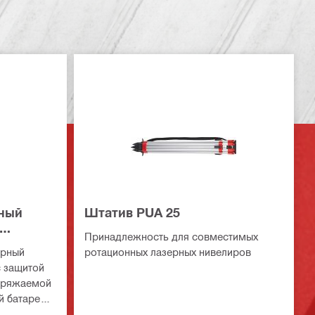
нный
Штатив PUA 25
Принадлежность для совместимых
ерный
ротационных лазерных нивелиров
с защитой
заряжаемой
й батареей
ния и