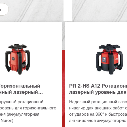
ы
 Горизонтальный
PR 2-HS A12 Ротацио
нный лазерный
лазерный уровень для
наружных работ
аружный ротационный
Надежный ротационный лаз
ровень для горизонтального
нивелир для внешних работ 
ия (аккумуляторная
от ударов на 360° и быстро
Nuron)
литий-ионной аккумуляторно
для горизонтального измере