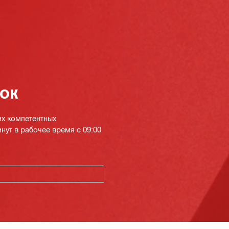
нок
их компетентных
инут в рабочее время с 09:00
К