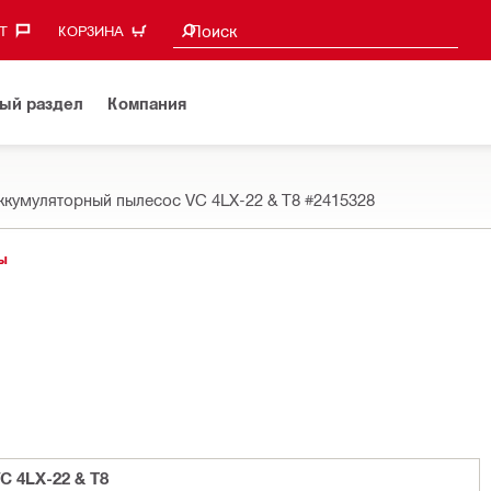
Поиск предложений
Поиск
‎
КОРЗИНА
ый раздел
Компания
ккумуляторный пылесос VC 4LX-22 & T8
#2415328
ы
 4LX-22 & T8