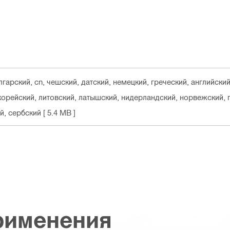
лгарский, cn, чешский, датский, немецкий, греческий, английский
 корейский, литовский, латышский, нидерландский, норвежский, 
ий, сербский
[ 5.4 MB ]
рименения