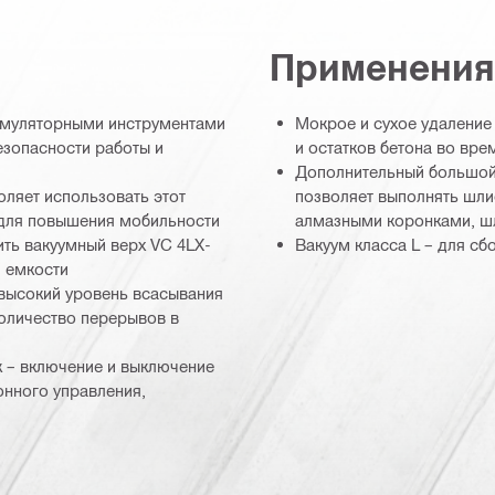
Применения
кумуляторными инструментами
Мокрое и сухое удаление
езопасности работы и
и остатков бетона во вре
Дополнительный большой 
оляет использовать этот
позволяет выполнять шли
 для повышения мобильности
алмазными коронками, шл
ть вакуумный верх VC 4LX-
Вакуум класса L – для с
й емкости
 высокий уровень всасывания
оличество перерывов в
 – включение и выключение
онного управления,