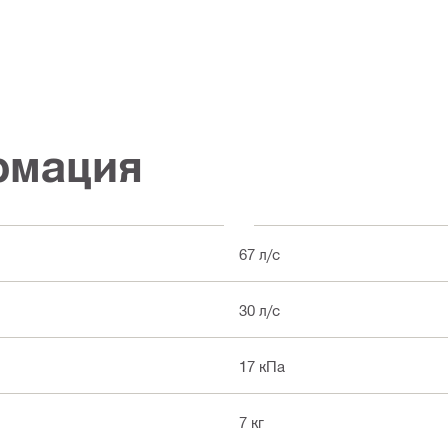
рмация
67 л/с
30 л/с
17 кПа
7 кг