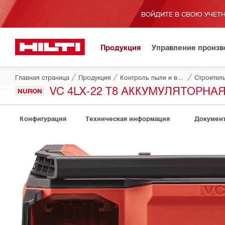
ВОЙДИТЕ В СВОЮ УЧЕТН
Продукция
Управление произ
Главная страница
Продукция
Контроль пыли и воды
Строител
VC 4LX-22 T8 АККУМУЛЯТОРН
NURON
Конфигурация
Техническая информация
Докумен