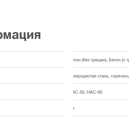
рмация
Бетон (без трещин), Бетон (с
Углеродистая сталь, горячеоц
HAC-50, HAC-60
Да