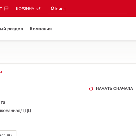
Поиск предложений
Поиск
‎
КОРЗИНА
ый раздел
Компания
ы
НАЧАТЬ СНАЧАЛА
ита
инкованная/ТДЦ
AC-60