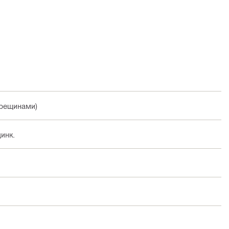
 трещинами)
инк.