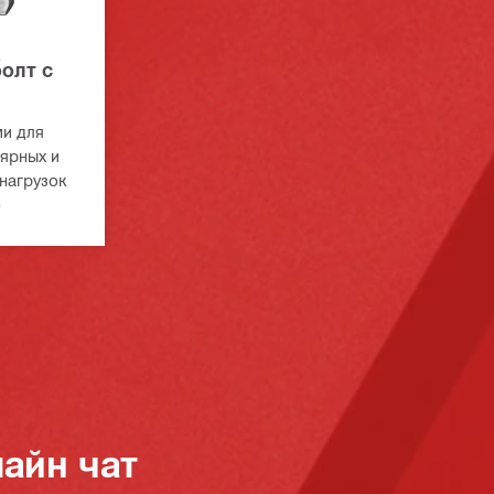
олт с
ми для
ярных и
нагрузок
)
айн чат