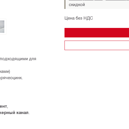
скидкой
Цена без НДС
, подходящими для
нами)
орячеоцинк.
ент
,
керный канал
.