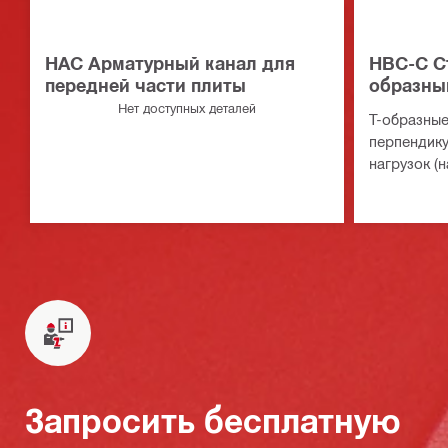
HAC Арматурный канал для
HBC-C С
передней части плиты
образны
Нет доступных деталей
T-образные
перпендик
нагрузок (н
Запросить бесплатную