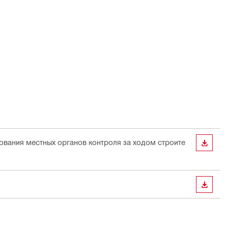
бования местных органов контроля за ходом строите
СКАЧА
СКАЧА