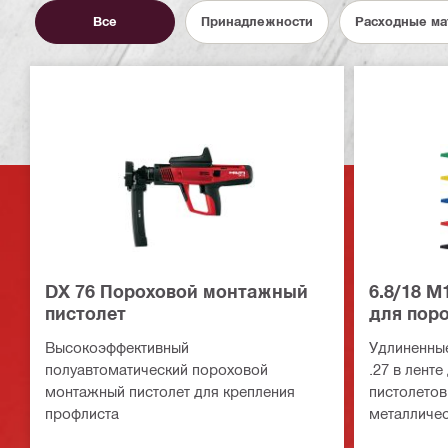
Все
Принадлежности
Расходные ма
DX 76 Пороховой монтажный
6.8/18 M
пистолет
для пор
пистолет
Высокоэффективный
Удлиненные
полуавтоматический пороховой
.27 в лент
монтажный пистолет для крепления
пистолетов
профлиста
металличес