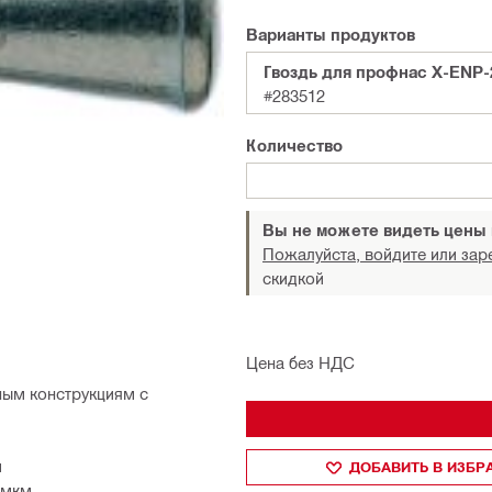
Варианты продуктов
Гвоздь для профнас X-ENP-
#283512
Количество
Вы не можете видеть цены
Пожалуйста, войдите или зар
скидкой
Цена без НДС
ным конструкциям с
м
ДОБАВИТЬ В ИЗБ
 мкм