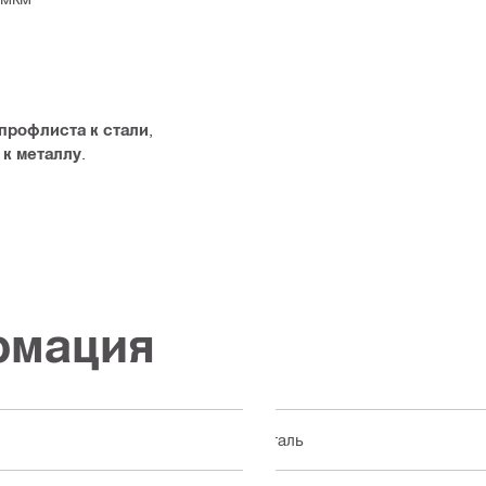
профлиста к стали
,
 к металлу
.
рмация
Сталь