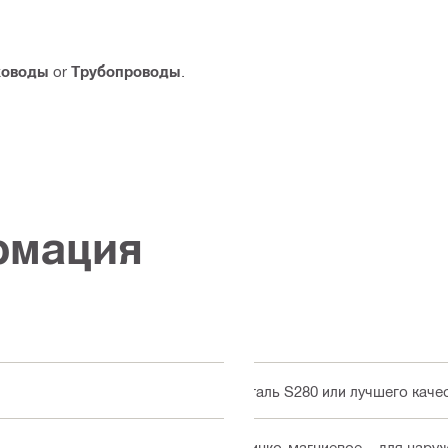
ховоды
or
Трубопроводы
.
рмация
Сталь S280 или лучшего каче
Цинко-магниевое – для нару