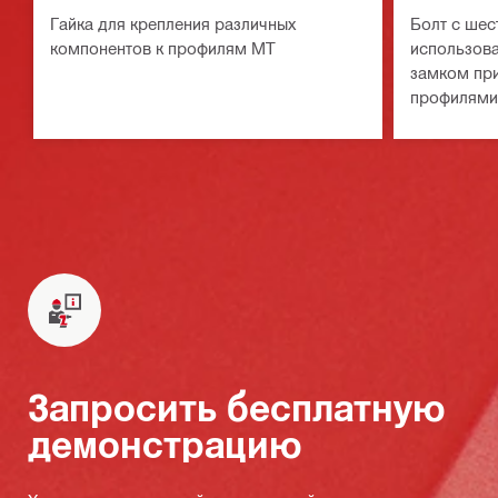
Гайка для крепления различных
Болт с шес
компонентов к профилям MT
использова
замком при
профилями
Запросить бесплатную
демонстрацию