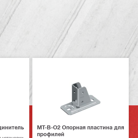
динитель
MT-B-O2 Опорная пластина для
профилей
 установки