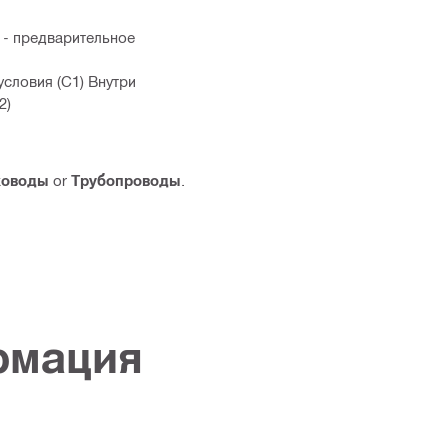
 - предварительное
словия (C1) Внутри
2)
ховоды
or
Трубопроводы
.
рмация