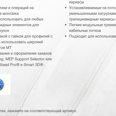
каркасы
тики и операций на
Устанавливаемые на пото
та монтажа
уменьшенными нагрузкам
использовать для любых
трапециевидные каркасы 
видных элементов для
Легкие модульные трехме
рузок
кабельных лотков
ной с гайкой для профилей с
Подходит для использова
ь использовать широкий
тов MT
вания и оформления заказов
g, MEP Support Selector или
Staad Pro® и Smart 3D®
врокод
тах, нажмите на соответствующий артикул.