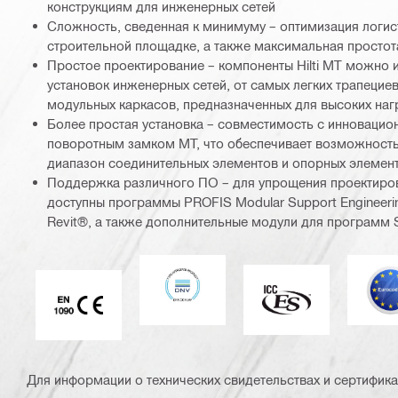
конструкциям для инженерных сетей
Сложность, сведенная к минимуму – оптимизация логис
строительной площадке, а также максимальная просто
Простое проектирование – компоненты Hilti MT можно 
установок инженерных сетей, от самых легких трапецие
модульных каркасов, предназначенных для высоких наг
Более простая установка – совместимость с инновацион
поворотным замком MT, что обеспечивает возможност
диапазон соединительных элементов и опорных элемен
Поддержка различного ПО – для упрощения проектиро
доступны программы PROFIS Modular Support Engineerin
Revit®, а также дополнительные модули для программ 
DNV
Е
ICC-ES
Отметка CE EN 1090
Для информации о технических свидетельствах и сертифика