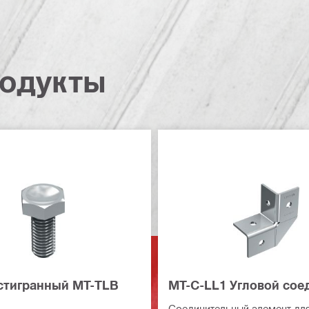
одукты
стигранный MT-TLB
MT-C-LL1 Угловой сое
Соединительный элемент для