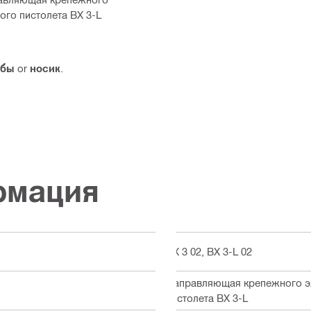
го пистолета BX 3-L
йбы
or
носик
.
рмация
BX 3 02, BX 3-L 02
Направляющая крепежного э
пистолета BX 3-L