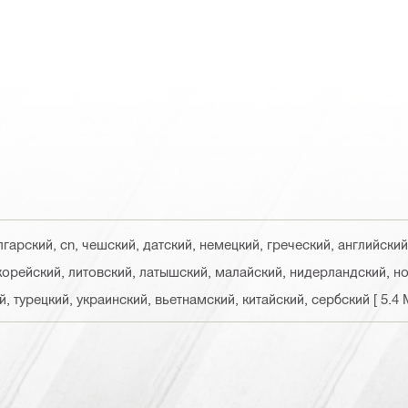
лгарский, cn, чешский, датский, немецкий, греческий, английский
 корейский, литовский, латышский, малайский, нидерландский, н
й, турецкий, украинский, вьетнамский, китайский, сербский
[ 5.4 