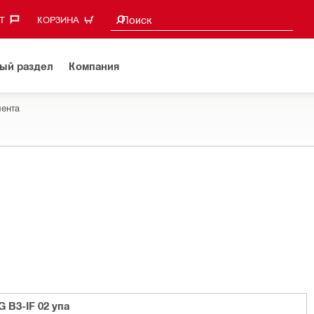
Поиск предложений
Поиск
‎
КОРЗИНА
ый раздел
Компания
ента
 B3-IF 02 упа