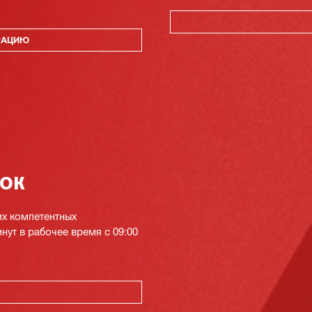
РАЦИЮ
нок
их компетентных
инут в рабочее время с 09:00
К