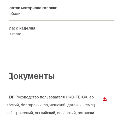
Состав материала головки
Победит
Класс изделия
Ultimate
Документы
PDF
Руководство пользователя HKD-TE-CX
, ар
СКАЧА
абский, болгарский, cn, чешский, датский, немец
кий, греческий, английский, испанский, эстонски