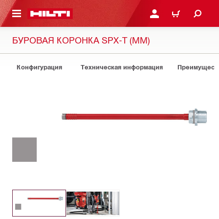
СНОВНОМУ КОНТЕНТУ
ВОЙДИТЕ В СВОЮ УЧЕ
КОРЗИНА
БУРОВАЯ КОРОНКА SPX-T (ММ)
Конфигурация
Техническая информация
Преимуществ