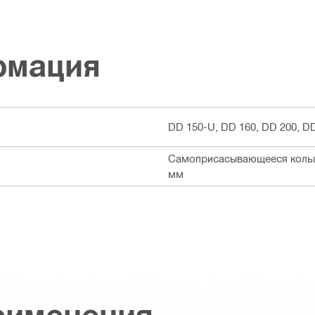
рмация
DD 150-U, DD 160, DD 200, D
Самоприсасывающееся кольцо
мм
рименения