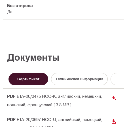
Без стирола
Да
Документы
Сертификат
Техническая информация
Бр
PDF
ETA-20/0475 HCC-K
, английский, немецкий,
СКАЧА
польский, французский
[ 3.8 MB ]
PDF
ETA-20/0697 HCC-U
, английский, немецкий,
СКАЧА