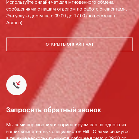
Используйте онлайн чат для мгновенного обмена
сообщениями с нашим отделом по работе с клиентами.
Эта услуга доступна с 09:00 до 17:00 (по времени г.
Астана).
ОТКРЫТЬ ОНЛАЙН ЧАТ
Запросить обратный звонок
Мы сами перезвоним и сориентируем вас на одного из
наших компетентных специалистов Hilti. С вами свяжутся
в течение нескольких минут в рабочее время с 09:00 до