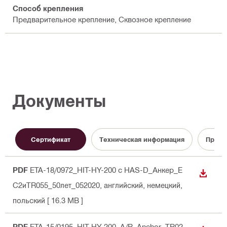
Способ крепления
Предварительное крепление, Сквозное крепление
Документы
Сертификат
Техническая информация
Прото
PDF
ETA-18/0972_HIT-HY-200 с HAS-D_Анкер_E
СКАЧА
C2иTR055_50лет_052020
, английский, немецкий,
польский
[ 16.3 MB ]
PDF
ETA-15/0195_HIT-HY-200_A/R_Anchor_TR02