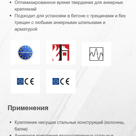
Оптимизированное время твердения для анкерных
креплений
Подходит для установки в бетоне с трещинами и без
трещин с любыми анкерными шпильками и
арматурой
Еврокод
Огнестойкость
Сейсмическая наг
ETA_CE_Logo_2to1 (3608215)
Отметка CE
Применения
Крепление несущих стальных конструкций (колонны,
балки)
Анкерное крепление второстепенных стальных