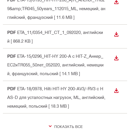
СКАЧА
9&amp;TR045_50years_112015_ML
, немецкий, ан
глийский, французский
[ 11.6 MB ]
PDF
ETA_11/0354_HIT_CT_1_092020
, английски
СКАЧА
й
[ 868.2 KB ]
PDF
ETA-15/0296_HIT-HY 200-A с HIT-Z_Анкер_
СКАЧА
EC2иTR055_50лет_052020
, английский, немецки
й, французский, польский
[ 14.1 MB ]
PDF
ETA-18/0978, Hilti HIT-HY 200-AV3/-RV3 с H
СКАЧА
AS-D для усталостных нагрузок, ML
, английский,
немецкий, польский
[ 18.3 MB ]
ПОКАЗАТЬ ВСЕ