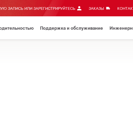
УЮ ЗАПИСЬ ИЛИ ЗАРЕГИСТРИРУЙТЕСЬ
ЗАКАЗЫ
КОНТАКТ
водительностью
Поддержка и обслуживание
Инженерн
ют скорость и качество установки металлических перекрытий ил
Z Самосверлящие шурупы для листового металла
Тип шлица
Шестигран. 8"
Длина (ввод)