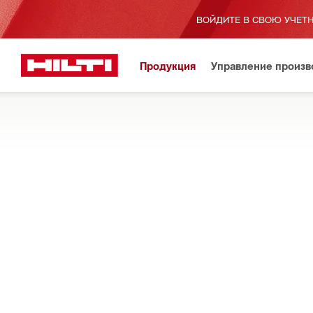
ВОЙДИТЕ В СВОЮ УЧЕТН
Продукция
Управление произ
Главная страница
Продукция
Крепеж
ШУРУПЫ
Шурупы Hilti для металла и гипсокартона, которые повыша
ФИЛЬТР
S-MS 01 
Типы
Пластиковый анкер (1)
Рамные и боковые шурупы (2)