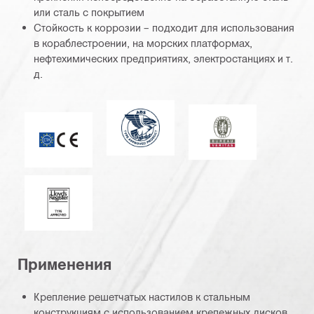
или сталь с покрытием
Стойкость к коррозии – подходит для использования
в кораблестроении, на морских платформах,
нефтехимических предприятиях, электростанциях и т.
д.
Американское бюро судоходства (
Bureau Veritas
Отметка CE
Регистр Ллойда
Применения
Крепление решетчатых настилов к стальным
конструкциям с использованием крепежных дисков