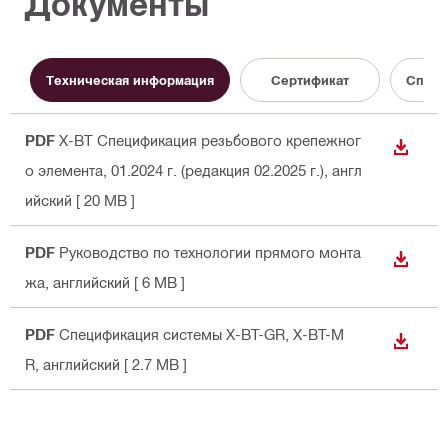
Документы
Техническая информация
Сертификат
Справ
PDF
X-BT Спецификация резьбового крепежног
СКАЧА
о элемента, 01.2024 г. (редакция 02.2025 г.)
, англ
ийский
[ 20 MB ]
PDF
Руководство по технологии прямого монта
СКАЧА
жа
, английский
[ 6 MB ]
PDF
Спецификация системы X-BT-GR, X-BT-M
СКАЧА
R
, английский
[ 2.7 MB ]