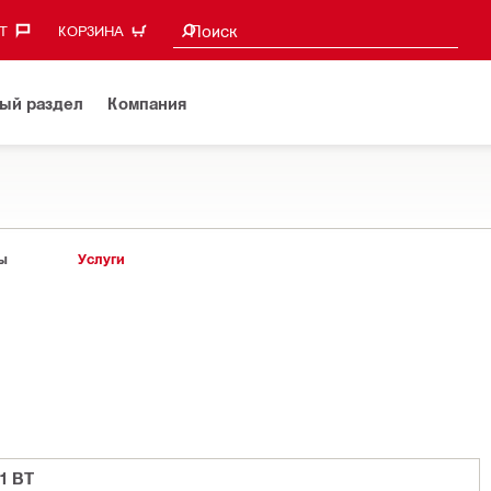
Поиск предложений
Поиск
‎
КОРЗИНА
ый раздел
Компания
ы
Услуги
1 BT