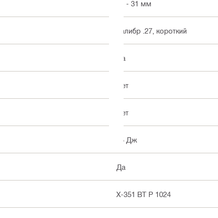
21 - 31 мм
Калибр .27, короткий
Да
Нет
Нет
85 Дж
Да
X-351 BT P 1024