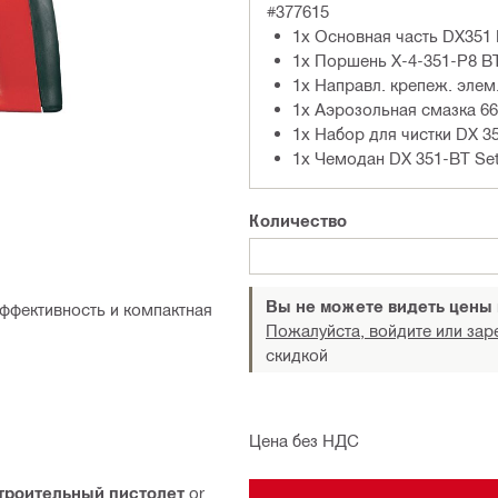
#377615
1x Основная часть DX351
1x Поршень X-4-351-P8 B
1x Направл. крепеж. элем
1x Аэрозольная смазка 6
1x Набор для чистки DX 3
1x Чемодан DX 351-BT Se
Количество
Вы не можете видеть цены
ффективность и компактная
Пожалуйста, войдите или зар
скидкой
Цена без НДС
троительный пистолет
or