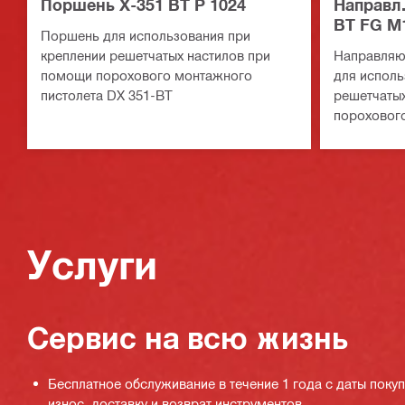
Поршень X-351 BT P 1024
Направл.
BT FG M
Поршень для использования при
креплении решетчатых настилов при
Направляю
помощи порохового монтажного
для исполь
пистолета DX 351-BT
решетчаты
порохового
351-BT
Услуги
Сервис на всю жизнь
Бесплатное обслуживание в течение 1 года с даты поку
износ, доставку и возврат инструментов