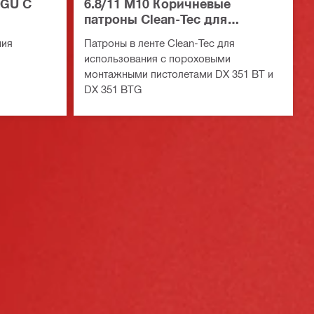
-GU C
6.8/11 M10 Коричневые
патроны Clean-Tec для
пороховых монтажных
ния
Патроны в ленте Clean-Tec для
пистолетов
использования с пороховыми
монтажными пистолетами DX 351 BT и
DX 351 BTG