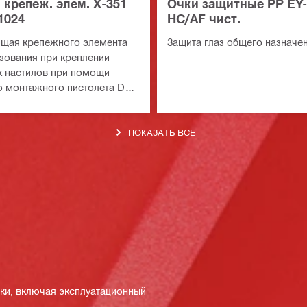
 крепеж. элем. X-351
Очки защитные PP EY
1024
HC/AF чист.
щая крепежного элемента
Защита глаз общего назначе
зования при креплении
х настилов при помощи
 монтажного пистолета DX
ПОКАЗАТЬ ВСЕ
пки, включая эксплуатационный