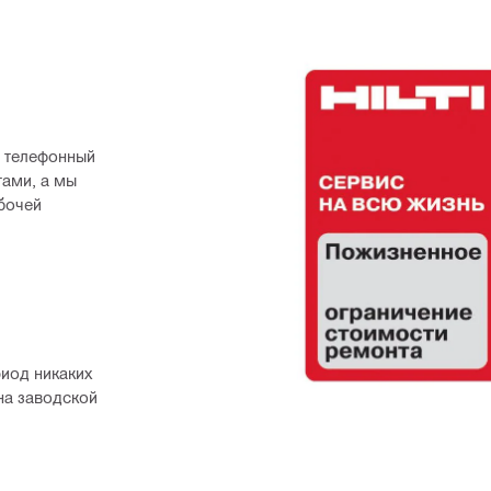
 телефонный 
ами, а мы 
бочей 
иод никаких 
на заводской 