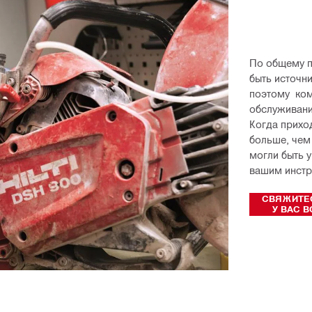
По общему п
быть источн
поэтому  ком
обслуживании
Когда приход
больше, чем 
могли быть 
вашим инстр
СВЯЖИТЕС
У ВАС 