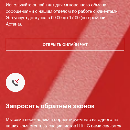
Используйте онлайн чат для мгновенного обмена
сообщениями с нашим отделом по работе с клиентами.
Эта услуга доступна с 09:00 до 17:00 (по времени г.
Астана).
ОТКРЫТЬ ОНЛАЙН ЧАТ
Запросить обратный звонок
Мы сами перезвоним и сориентируем вас на одного из
наших компетентных специалистов Hilti. С вами свяжутся