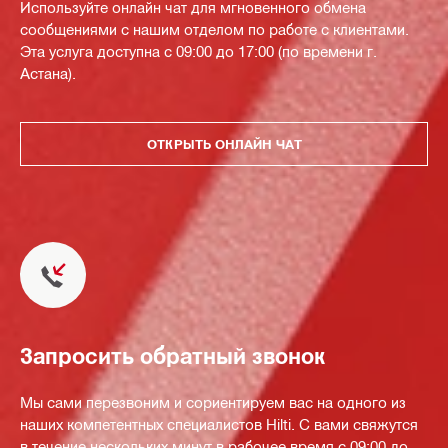
Используйте онлайн чат для мгновенного обмена
сообщениями с нашим отделом по работе с клиентами.
Эта услуга доступна с 09:00 до 17:00 (по времени г.
Астана).
ОТКРЫТЬ ОНЛАЙН ЧАТ
Запросить обратный звонок
Мы сами перезвоним и сориентируем вас на одного из
наших компетентных специалистов Hilti. С вами свяжутся
в течение нескольких минут в рабочее время с 09:00 до