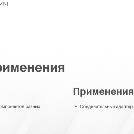
 MB ]
рименения
Применения
омпонентов разных
Соединительный адаптер 