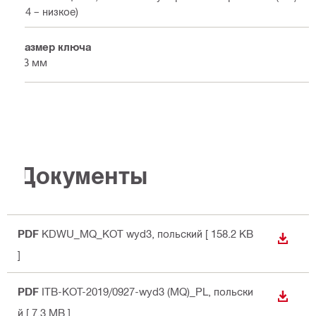
C4 – низкое)
Размер ключа
13 мм
Документы
PDF
KDWU_MQ_KOT wyd3
, польский
[ 158.2 KB
СКАЧА
]
PDF
ITB-KOT-2019/0927-wyd3 (MQ)_PL
, польски
СКАЧА
й
[ 7.3 MB ]