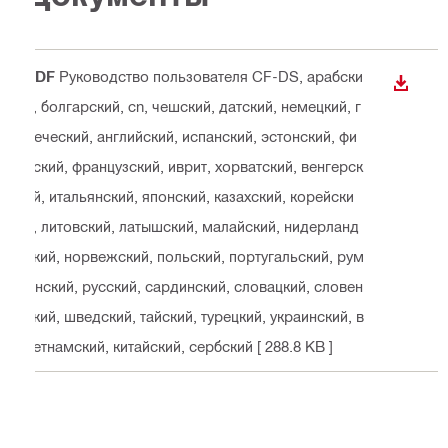
PDF
Руководство пользователя CF-DS
, арабски
СКАЧА
й, болгарский, cn, чешский, датский, немецкий, г
реческий, английский, испанский, эстонский, фи
нский, французский, иврит, хорватский, венгерск
ий, итальянский, японский, казахский, корейски
й, литовский, латышский, малайский, нидерланд
ский, норвежский, польский, португальский, рум
ынский, русский, сардинский, словацкий, словен
ский, шведский, тайский, турецкий, украинский, в
ьетнамский, китайский, сербский
[ 288.8 KB ]