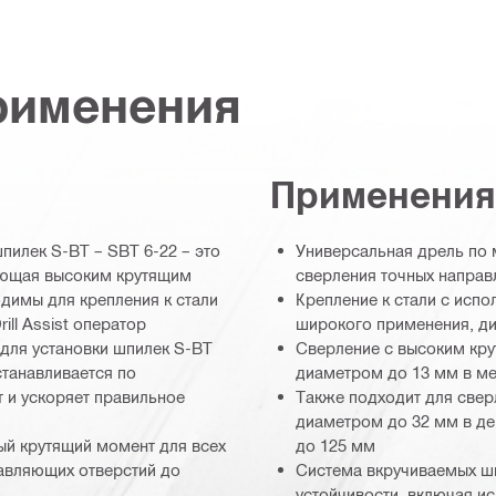
рименения
Применения
пилек S-BT – SBT 6-22 – это
Универсальная дрель по 
дающая высоким крутящим
сверления точных направ
имы для крепления к стали
Крепление к стали с исп
ill Assist оператор
широкого применения, ди
 для установки шпилек S-BT
Сверление с высоким кр
станавливается по
диаметром до 13 мм в ме
 и ускоряет правильное
Также подходит для свер
диаметром до 32 мм в де
й крутящий момент для всех
до 125 мм
равляющих отверстий до
Система вкручиваемых ш
устойчивости, включая и