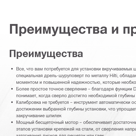
Преимущества и п
Преимущества
Все, что вам потребуется для установки вкручиваемых ш
специальная дрель-шуруповерт по металлу Hilti, обла
моментом и повышенной надежностью, которые необход
Более простое точное сверление – благодаря функции Dr
понимает, когда сверло достигло необходимой глубины
Калибровка не требуется – инструмент автоматически о
достижении выбранной глубины установки, что упрощает
закручивание шпилек
Мощный бесщеточный мотор – обеспечивает достаточны
этапов установки крепежей на стали, от сверления нап
затягивания дисков для решеток или гаек