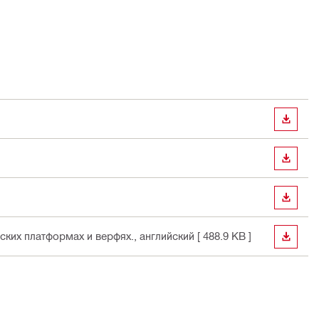
СКАЧА
СКАЧА
СКАЧА
ских платформах и верфях.
, английский
[ 488.9 KB ]
СКАЧА