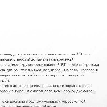
металлу для установки крепежных элементов S-BT – от
ляющих отверстий до затягивания крепежей
ользованием вкручиваемых шпилек S-BT – включая крепежи
ски для решетчатых настилов, кабельные лотки и распорки
утящим моментом и большой скоростью отверстий
талле
ления с использованием спиральных и перьевых сверл
реве и вырезания с использованием коронок диаметром
пилек доступна с разными уровнями коррозионной
спользование нержавеющей стали