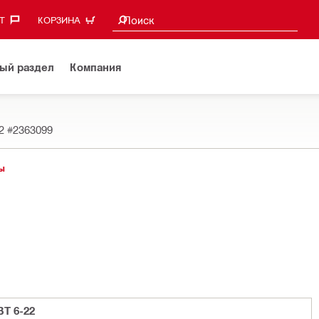
Поиск предложений
Поиск
‎
КОРЗИНА
ый раздел
Компания
22
#2363099
ы
T 6-22