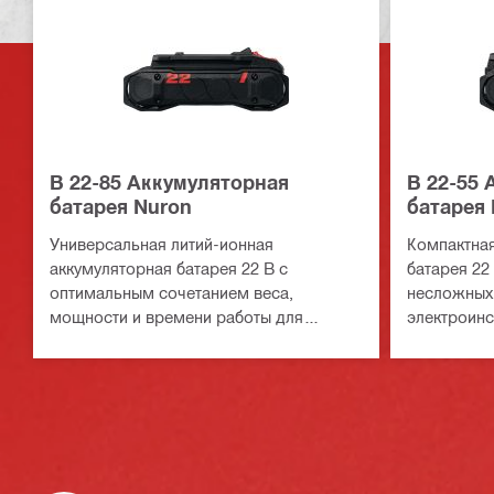
B 22-85 Аккумуляторная
B 22-55 
батарея Nuron
батарея 
Универсальная литий-ионная
Компактная
аккумуляторная батарея 22 В с
батарея 22
оптимальным сочетанием веса,
несложных 
мощности и времени работы для
электроинс
использования с электроинструментами
на платформе Nuron