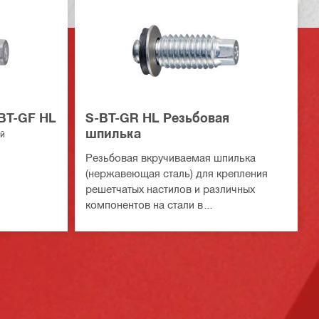
BT-GF HL
S-BT-GR HL Резьбовая
шпилька
ей
Резьбовая вкручиваемая шпилька
(нержавеющая сталь) для крепления
решетчатых настилов и различных
компонентов на стали в
высокоагрессивных средах
Совместимость с монтажными
каналами Hilti MT