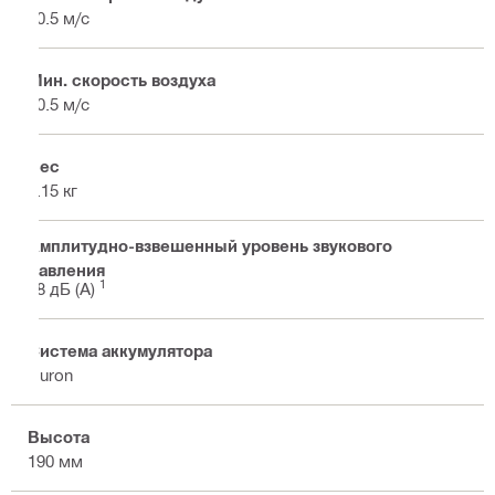
80.5 м/с
Мин. скорость воздуха
50.5 м/с
Вес
1.15 кг
Амплитудно-взвешенный уровень звукового
давления
1
88 дБ (А)
Система аккумулятора
Nuron
Высота
190 мм