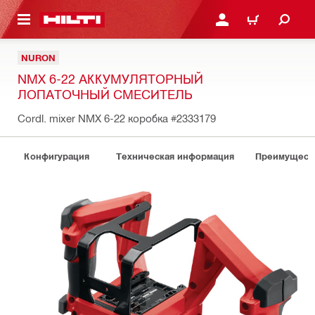
СНОВНОМУ КОНТЕНТУ
ВОЙДИТЕ В СВОЮ УЧЕ
КОРЗИНА
NURON
NMX 6-22 АККУМУЛЯТОРНЫЙ
ЛОПАТОЧНЫЙ СМЕСИТЕЛЬ
Cordl. mixer NMX 6-22 коробка
#2333179
Конфигурация
Техническая информация
Преимуществ