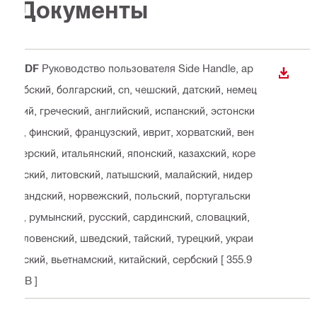
Документы
PDF
Руководство пользователя Side Handle
, ар
СКАЧА
абский, болгарский, cn, чешский, датский, немец
кий, греческий, английский, испанский, эстонски
й, финский, французский, иврит, хорватский, вен
герский, итальянский, японский, казахский, коре
йский, литовский, латышский, малайский, нидер
ландский, норвежский, польский, португальски
й, румынский, русский, сардинский, словацкий,
словенский, шведский, тайский, турецкий, украи
нский, вьетнамский, китайский, сербский
[ 355.9
KB ]