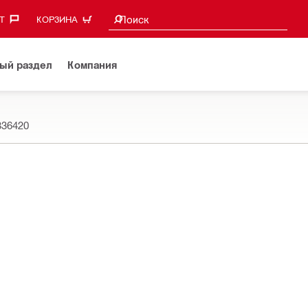
Поиск предложений
Поиск
‎
КОРЗИНА
ый раздел
Компания
336420