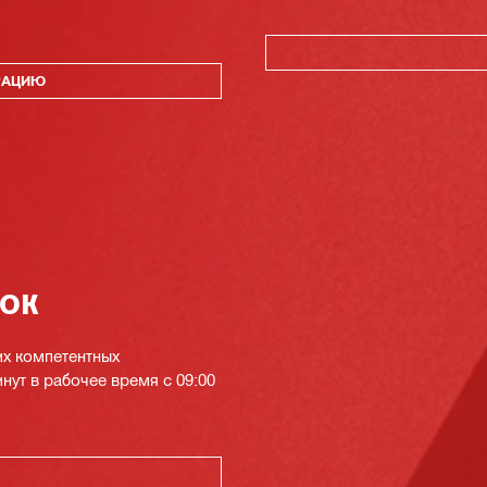
РАЦИЮ
нок
их компетентных
инут в рабочее время с 09:00
К