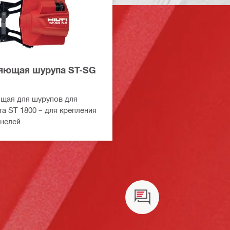
яющая шурупа ST-SG
щая для шурупов для
а ST 1800 – для крепления
нелей