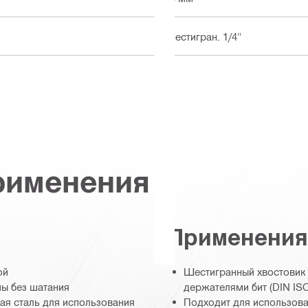
Шестигран. 1/4"
рименения
Применения
ой
Шестигранный хвостовик
ы без шатания
держателями бит (DIN ISO
ая сталь для использования
Подходит для использов