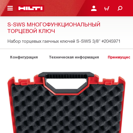
СНОВНОМУ КОНТЕНТУ
ВОЙДИТЕ В СВОЮ УЧЕ
КОРЗИНА
S-SWS МНОГОФУНКЦИОНАЛЬНЫЙ
ТОРЦЕВОЙ КЛЮЧ
Набор торцевых гаечных ключей S-SWS 3/8"
#2045971
Конфигурация
Техническая информация
Преимуществ