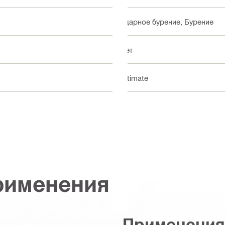
Ударное бурение, Бурение
Нет
Ultimate
рименения
Применения