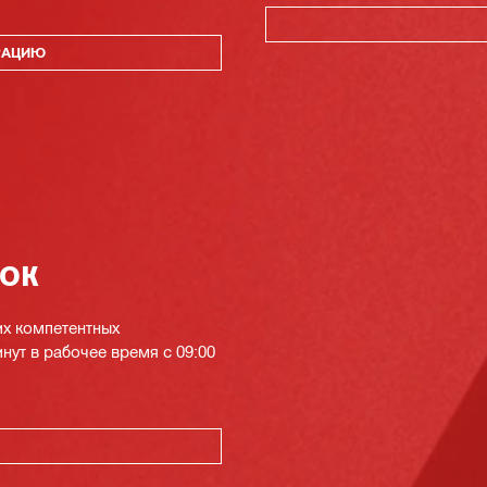
РАЦИЮ
нок
их компетентных
инут в рабочее время с 09:00
К