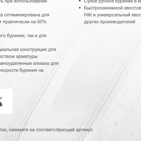
ть при использовании
Сухое ручное бурение в 
Быстрозажимной хвостови
ка оптимизирована для
Hilti и универсальный хв
т практически на 50%
других производителей
о бурения, так и для
циальная конструкция для
чеством арматуры
 равноудаленные алмазы для
корости бурения на
инструментов
ухой или мокрый режим
тах, нажмите на соответствующий артикул.