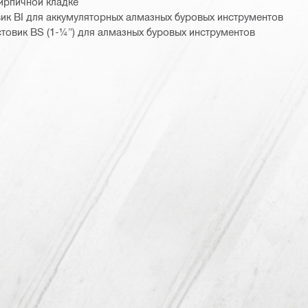
кирпичной кладке
к BI для аккумуляторных алмазных буровых инструментов
остовик BS (1-¼") для алмазных буровых инструментов