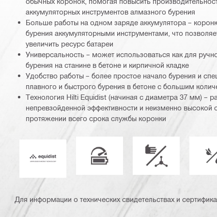
обычных коронок, помогая повысить производительнос
аккумуляторных инструментов алмазного бурения
Больше работы на одном заряде аккумулятора – корон
бурения аккумуляторными инструментами, что позволяе
увеличить ресурс батареи
Универсальность – может использоваться как для ручног
бурения на станине в бетоне и кирпичной кладке
Удобство работы – более простое начало бурения и спе
плавного и быстрого бурения в бетоне с большим коли
Технология Hilti Equidist (начиная с диаметра 37 мм) –
непревзойденной эффективности и неизменно высокой с
протяжении всего срока службы коронки
Оптимизация для аккумуляторных 
Режим работы
С
Equidist_Icon_PDP (2940829)
Для информации о технических свидетельствах и сертифика