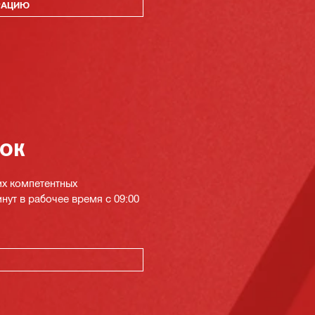
РАЦИЮ
нок
их компетентных
инут в рабочее время с 09:00
К