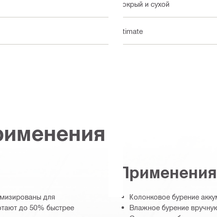
Мокрый и сухой
Ultimate
рименения
Применения
имизированы для
Колонковое бурение акк
отают до 50% быстрее
Влажное бурение вручную