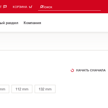
Поиск предложений
Поиск
‎
КОРЗИНА
ый раздел
Компания
НАЧАТЬ СНАЧАЛА
 mm
112 mm
132 mm