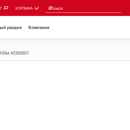
Поиск предложений
Поиск
‎
КОРЗИНА
ый раздел
Компания
 100м
#2305657