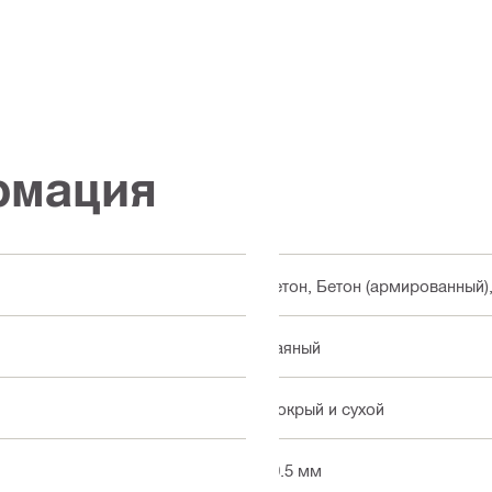
рмация
Бетон, Бетон (армированный)
Паяный
Мокрый и сухой
10.5 мм