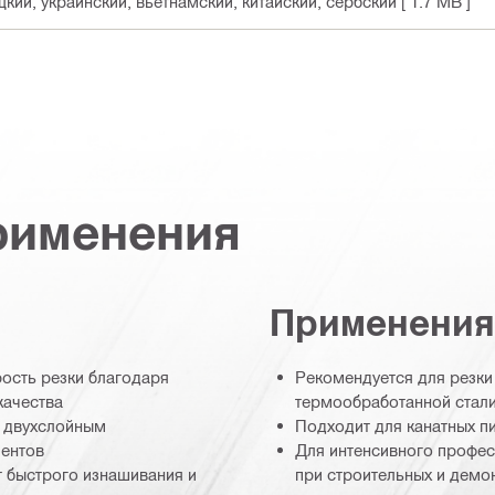
цкий, украинский, вьетнамский, китайский, сербский
[ 1.7 MB ]
рименения
Применения
ость резки благодаря
Рекомендуется для резки
качества
термообработанной стали
 двухслойным
Подходит для канатных п
ментов
Для интенсивного профес
 быстрого изнашивания и
при строительных и демо