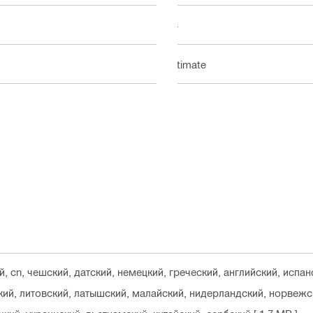
44
Ultimate
й, cn, чешский, датский, немецкий, греческий, английский, испан
ский, литовский, латышский, малайский, нидерландский, норвежс