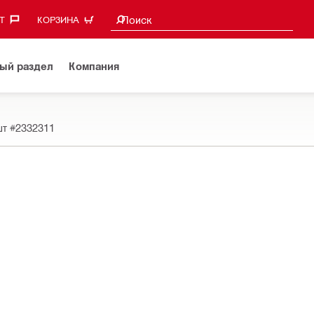
Поиск предложений
Поиск
‎
КОРЗИНА
ый раздел
Компания
шт
#2332311