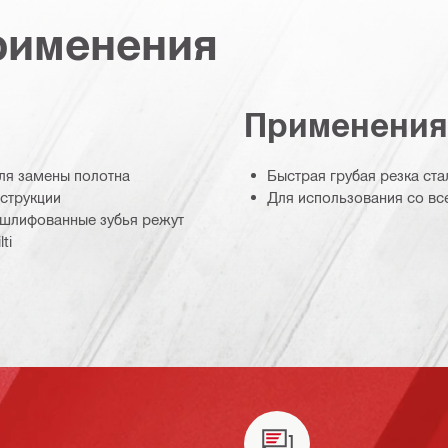
рименения
Применения
ля замены полотна
Быстрая грубая резка ста
струкции
Для использования со в
тшлифованные зубья режут
ti