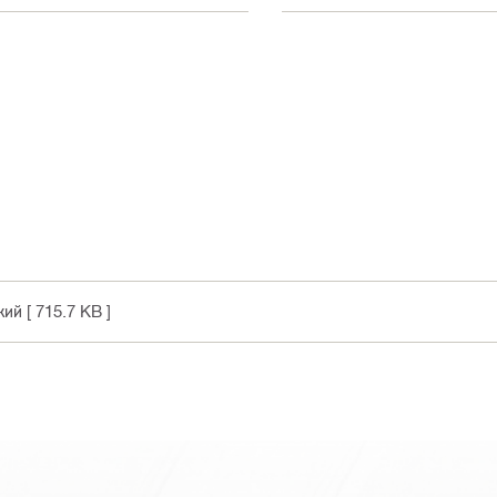
кий
[ 715.7 KB ]