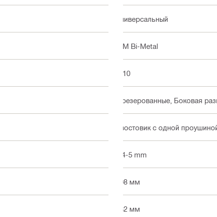
Универсальный
BIM Bi-Metal
5-10
Фрезерованные, Боковая раз
Хвостовик с одной проушиной
2.4-5 mm
108 мм
132 мм