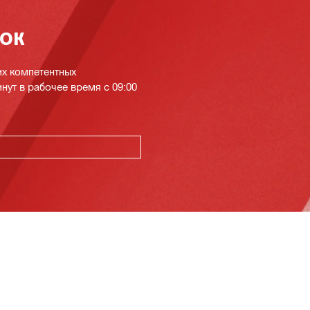
нок
их компетентных
инут в рабочее время с 09:00
К