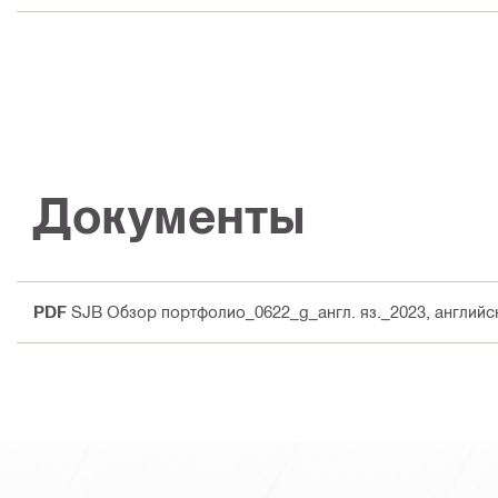
Документы
PDF
SJB Обзор портфолио_0622_g_англ. яз._2023
, английс