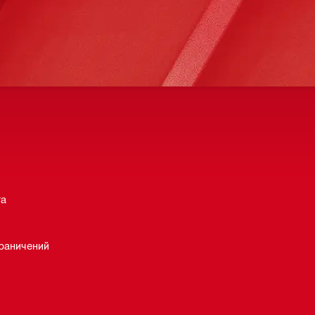
та
раничений