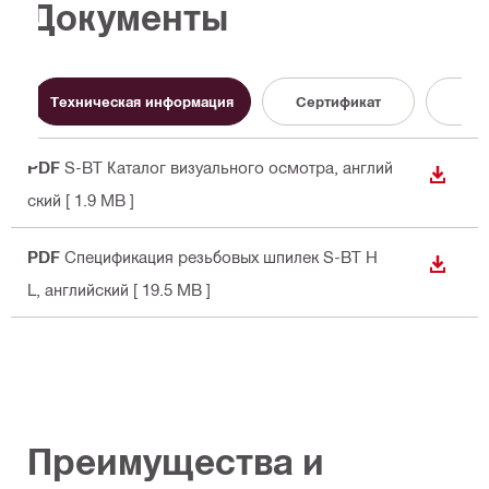
Документы
До
Техническая информация
Сертификат
PDF
S-BT Каталог визуального осмотра
, англий
СКАЧА
ский
[ 1.9 MB ]
PDF
Спецификация резьбовых шпилек S-BT H
СКАЧА
L
, английский
[ 19.5 MB ]
Преимущества и