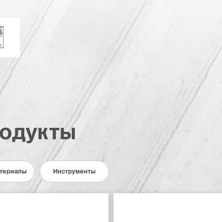
(ABS)
егистр Ллойда
одукты
териалы
Инструменты