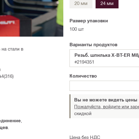
20 мм
24 мм
Размер упаковки
100 шт
Варианты продуктов
на стали в
Резьб. шпилька X-BT-ER M8
#2194351
м
Количество
4(316)
Вы не можете видеть цены
Пожалуйста, войдите или зар
скидкой
единение
,
цев
.
Цена без НДС