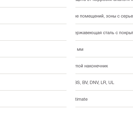
Вне помещений, зоны с сер
Нержавеющая сталь с покрыти
31 мм
Тупой наконечник
ABS, BV, DNV, LR, UL
Ultimate