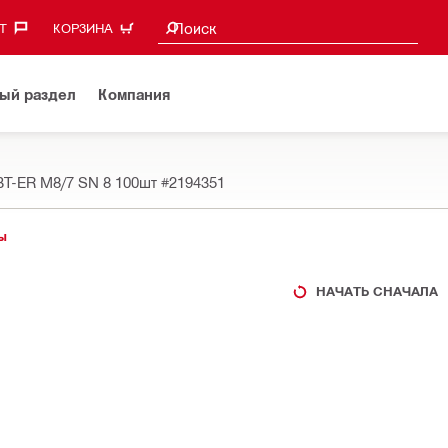
Поиск предложений
Поиск
‎
КОРЗИНА
ый раздел
Компания
BT-ER M8/7 SN 8 100шт
#2194351
ы
НАЧАТЬ СНАЧАЛА