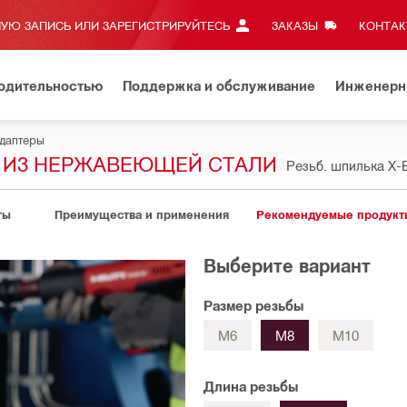
УЮ ЗАПИСЬ ИЛИ ЗАРЕГИСТРИРУЙТЕСЬ
ЗАКАЗЫ
КОНТАКТ
водительностью
Поддержка и обслуживание
Инженерн
адаптеры
И ИЗ НЕРЖАВЕЮЩЕЙ СТАЛИ
Резьб. шпилька X-
ты
Преимущества и применения
Рекомендуемые продукт
Выберите вариант
Размер резьбы
M6
M8
M10
Длина резьбы