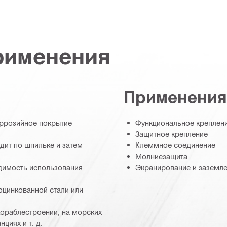
рименения
Применения
оррозийное покрытие
Функциональное креплен
Защитное крепление
дит по шпильке и затем
Клеммное соединение
Молниезащита
одимость использования
Экранирование и заземл
оцинкованной стали или
кораблестроении, на морских
циях и т. д.