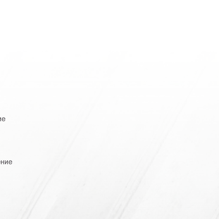
ие
ение