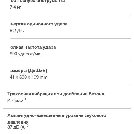
Вес корпуса инструмента
17.4 кг
Энергия одиночного удара
38.2 Дж
Полная частота удара
1800 ударов/мин
Размеры (ДхШхВ)
841 x 630 x 199 mm
Трехосная вибрация при долблении бетона
1
2.7 м/с²
Амплитудно-взвешенный уровень звукового
давления
2
87 дБ (А)