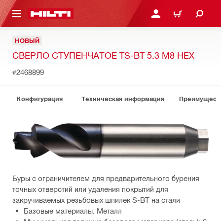
СНОВНОМУ КОНТЕНТУ
ВОЙДИТЕ В СВОЮ УЧЕ
КОРЗИНА
НОВЫЙ
СВЕРЛО СТУПЕНЧАТОЕ TS-BT 5.3 M8 HEX
#2468899
Конфигурация
Техническая информация
Преимуществ
Буры с ограничителем для предварительного бурения
точных отверстий или удаления покрытий для
закручиваемых резьбовых шпилек S-BT на стали
Базовые материалы: Металл