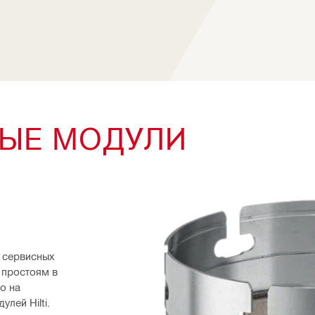
ЫЕ МОДУЛИ
сервисных 
 простоям в 
 на 
ей Hilti. 