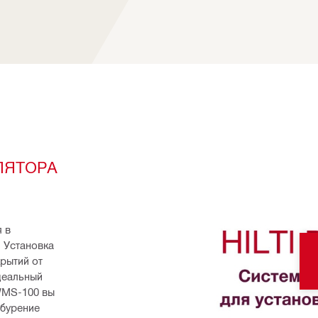
ЯТОРА 
 в 
 Установка 
ытий от 
деальный 
MS-100 вы 
бурение 