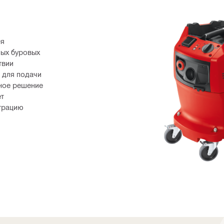
я 
ых буровых 
вии 
для подачи 
ное решение 
т 
трацию 