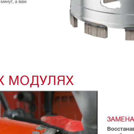
инут, а вам 
Х МОДУЛЯХ
ЗАМЕНА
Восстанав