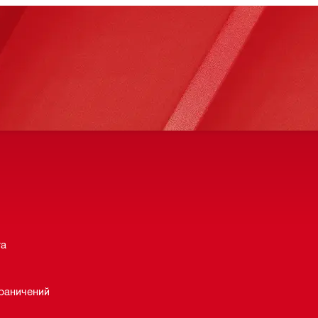
та
раничений