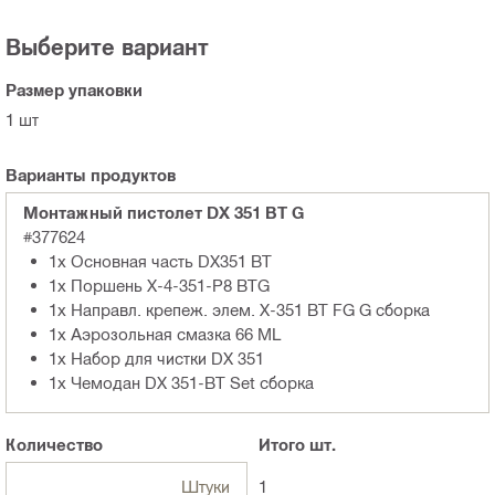
Выберите вариант
Размер упаковки
1 шт
Варианты продуктов
Монтажный пистолет DX 351 BT G
#377624
1x Основная часть DX351 BT
1x Поршень X-4-351-P8 BTG
1x Направл. крепеж. элем. X-351 BT FG G сборка
1x Аэрозольная смазка 66 ML
1x Набор для чистки DX 351
1x Чемодан DX 351-BT Set сборка
Количество
Итого
шт.
Штуки
1